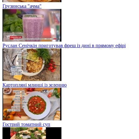
Грузинська "ачма"
Руслан Сенічкін приготував фреш із дині в прямому ефірі
Картопляні млинці із зеленню
Гострий томатний суп