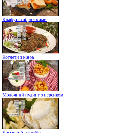
Клафуті з абрикосами
Котлети з кіноа
Молочний пудинг з персиком
Домашній пломбір