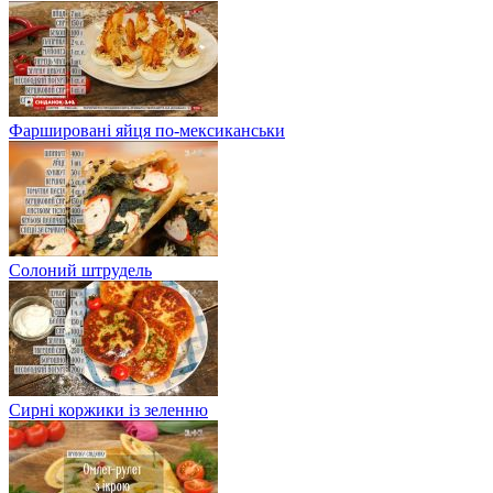
Фаршировані яйця по-мексиканськи
Солоний штрудель
Сирні коржики із зеленню