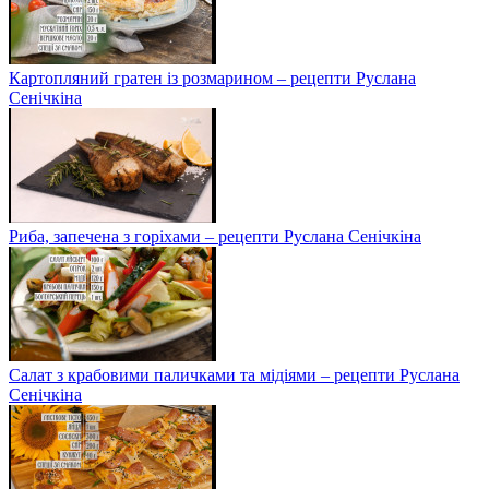
Картопляний гратен із розмарином – рецепти Руслана
Сенічкіна
Риба, запечена з горіхами – рецепти Руслана Сенічкіна
Салат з крабовими паличками та мідіями – рецепти Руслана
Сенічкіна