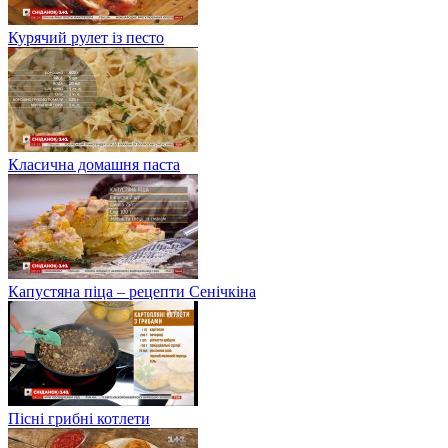
Курячий рулет із песто
Класична домашня паста
Капустяна піца – рецепти Сенічкіна
Пісні грибні котлети