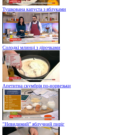
Тушкована капуста з яблуками
Солодкі млинці з дірочками
Апетитна скумбрія по-норвезьки
"Невидимий” яблучний пиріг