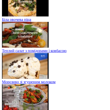
Біла овочева піца
Теплий салат з помідорами і ковбасою
Морозиво зі згущеним молоком