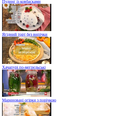
Пудинг із ковбасками
Ягідний торт без випічки
Хачапурі по-мегрельські
Мариновані огірки з порічкою