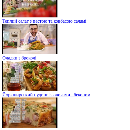
Теплий салат з пастою та ковбасою салямі
Оладки з броколі
Йоркширський пудинг із овочами і беконом