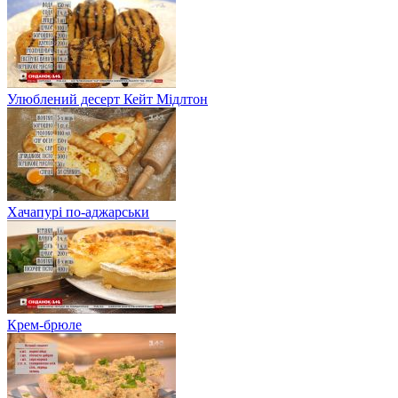
Улюблений десерт Кейт Мідлтон
Хачапурі по-аджарськи
Крем-брюле