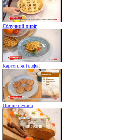
Яблучний пиріг
Картопляні вафлі
Пивне печиво