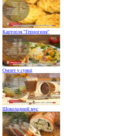
Картопля "Герцогиня"
Омлет у сумці
Шоколадний мус