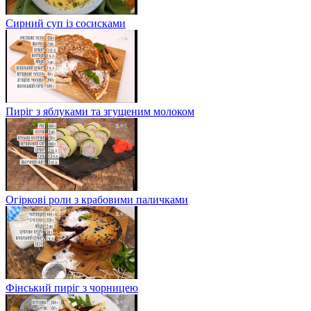
Сирний суп із сосисками
Пиріг з яблуками та згущеним молоком
Огіркові роли з крабовими паличками
Фінський пиріг з чорницею