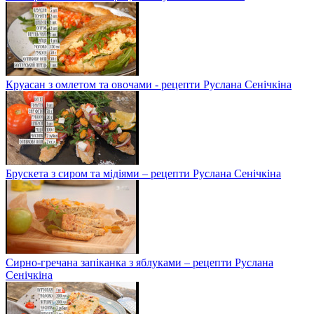
Круасан з омлетом та овочами - рецепти Руслана Сенічкіна
Брускета з сиром та мідіями – рецепти Руслана Сенічкіна
Сирно-гречана запіканка з яблуками – рецепти Руслана
Сенічкіна