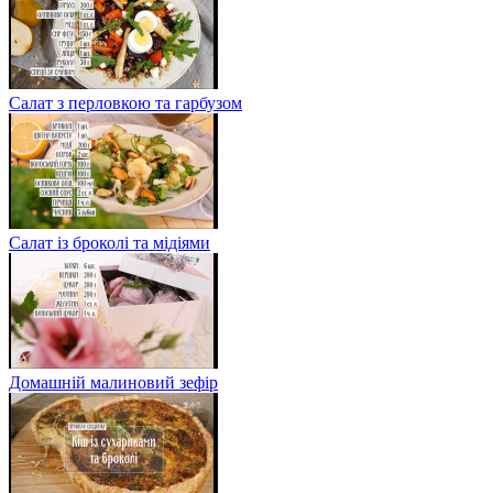
Салат з перловкою та гарбузом
Салат із броколі та мідіями
Домашній малиновий зефір