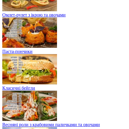
Омлет-рулет з ікрою та овочами
Паста-пончики
Класичні бейгли
Весняні роли з крабовими паличками та овочами