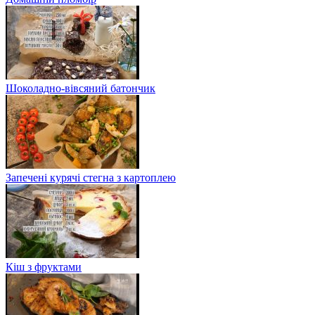
Шоколадно-вівсяний батончик
Запечені курячі стегна з картоплею
Кіш з фруктами