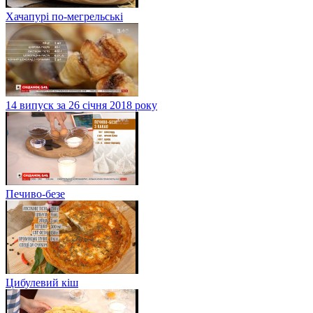
Хачапурі по-мегрельські
14 випуск за 26 січня 2018 року
Печиво-безе
Цибулевий кіш