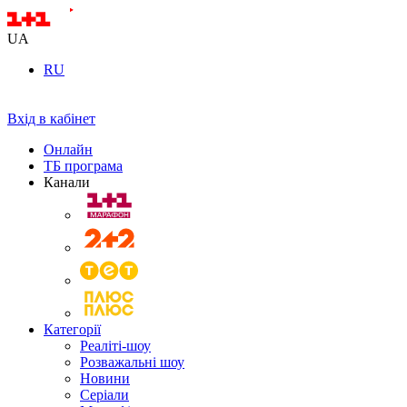
UA
RU
Вхід в кабінет
Онлайн
ТБ програма
Канали
Категорії
Реаліті-шоу
Розважальні шоу
Новини
Серіали