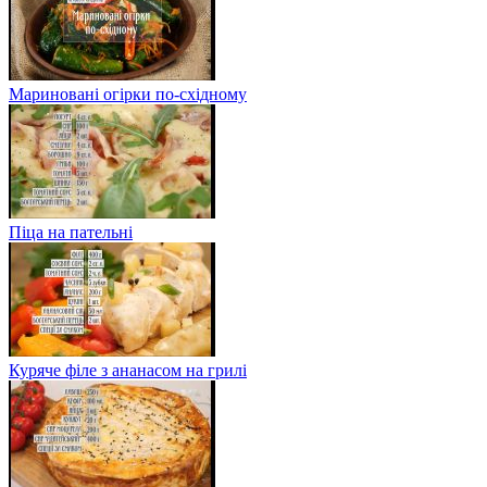
Мариновані огірки по-східному
Піца на пательні
Куряче філе з ананасом на грилі