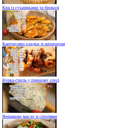
Кіш із сухариками та броколі
Картопляні оладки зі шпинатом
Курка-гриль у пивному соусі
Вершкове масло зі спеціями