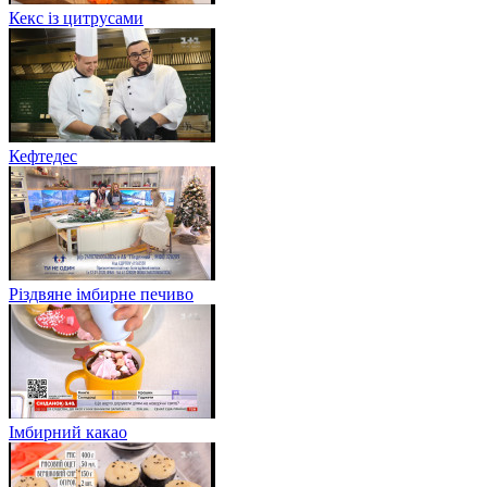
Кекс із цитрусами
Кефтедес
Різдвяне імбирне печиво
Імбирний какао