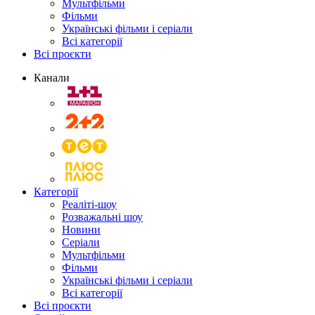
Мультфільми
Фільми
Українські фільми і серіали
Всі категорії
Всі проєкти
Канали
Категорії
Реаліті-шоу
Розважальні шоу
Новини
Серіали
Мультфільми
Фільми
Українські фільми і серіали
Всі категорії
Всі проєкти