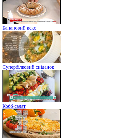
Банановий кекс
Супербілковий сніданок
Кобб-салат