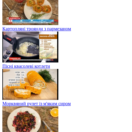
Картопляні троянди з пармезаном
Пісні квасолеві котлети
Морквяний рулет із м'яким сиром