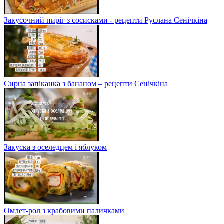
Закусочний пиріг з сосисками - рецепти Руслана Сенічкіна
Сирна запіканка з бананом – рецепти Сенічкіна
Закуска з оселедцем і яблуком
Омлет-рол з крабовими паличками