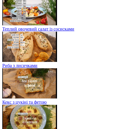
Теплий овочевий салат із сосисками
Риба з лисичками
Кекс з цукіні та фетою