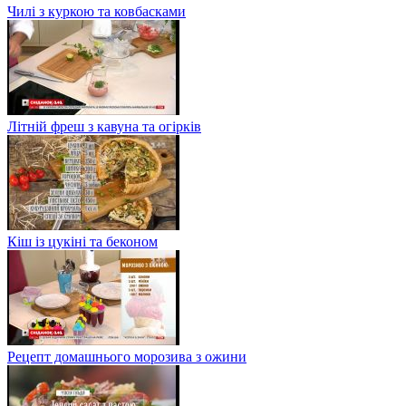
Чилі з куркою та ковбасками
Літній фреш з кавуна та огірків
Кіш із цукіні та беконом
Рецепт домашнього морозива з ожини