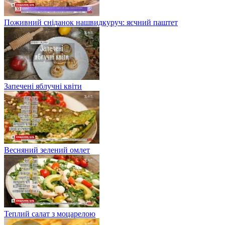
Поживний сніданок нашвидкуруч: яєчний паштет
Запечені яблучні квіти
Весняний зелений омлет
Теплий салат з моцарелою