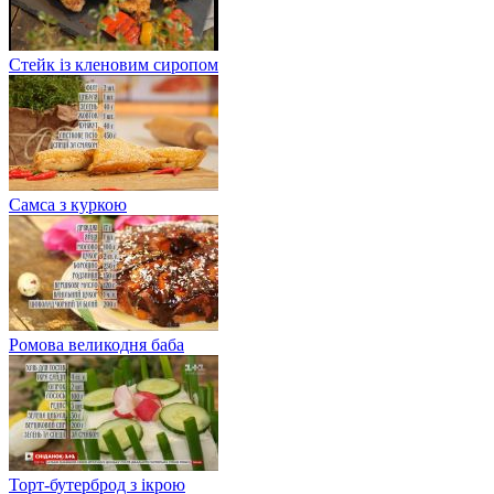
Стейк із кленовим сиропом
Самса з куркою
Ромова великодня баба
Торт-бутерброд з ікрою