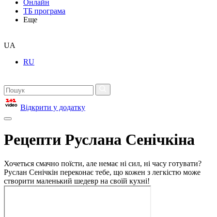
Онлайн
ТБ програма
Еще
UA
RU
Відкрити у додатку
Рецепти Руслана Сенічкіна
Хочеться смачно поїсти, але немає ні сил, ні часу готувати?
Руслан Сенічкін переконає тебе, що кожен з легкістю може
створити маленький шедевр на своїй кухні!