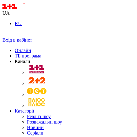
UA
RU
Вхід в кабінет
Онлайн
ТБ програма
Канали
Категорії
Реаліті-шоу
Розважальні шоу
Новини
Серіали