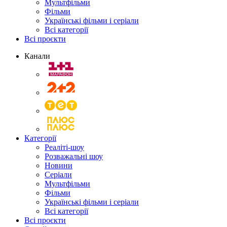
Мультфільми
Фільми
Українські фільми і серіали
Всі категорії
Всі проєкти
Канали
Категорії
Реаліті-шоу
Розважальні шоу
Новини
Серіали
Мультфільми
Фільми
Українські фільми і серіали
Всі категорії
Всі проєкти