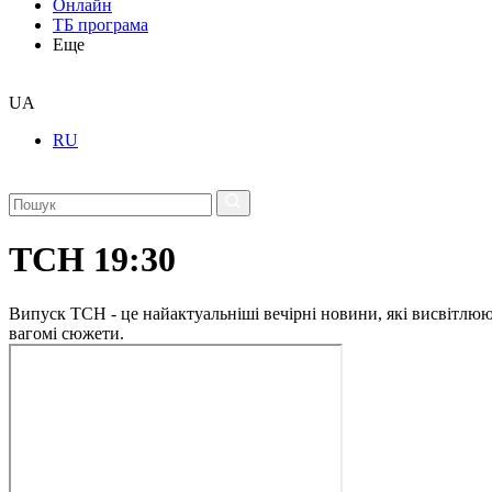
Онлайн
ТБ програма
Еще
UA
RU
ТСН 19:30
Випуск ТСН - це найактуальніші вечірні новини, які висвітлюють
вагомі сюжети.