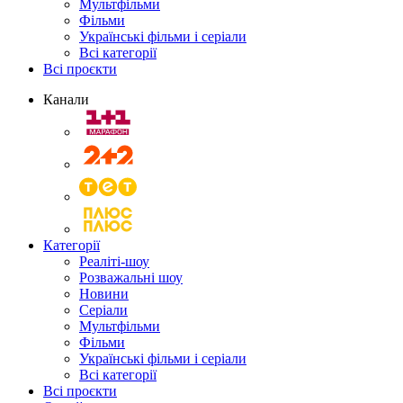
Мультфільми
Фільми
Українські фільми і серіали
Всі категорії
Всі проєкти
Канали
Категорії
Реаліті-шоу
Розважальні шоу
Новини
Серіали
Мультфільми
Фільми
Українські фільми і серіали
Всі категорії
Всі проєкти