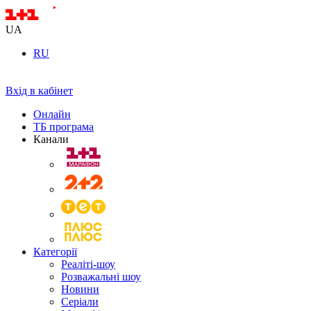
UA
RU
Вхід в кабінет
Онлайн
ТБ програма
Канали
Категорії
Реаліті-шоу
Розважальні шоу
Новини
Серіали