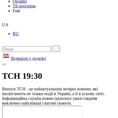
Онлайн
ТБ програма
Еще
UA
RU
Відкрити у додатку
ТСН 19:30
Випуск ТСН - це найактуальніші вечірні новини, які
висвітлюють не тільки події в Україні, а й в усьому світі.
Інформаційна служба новин пропонує увазі глядачів
виключно найсвіжіші і вагомі сюжети.