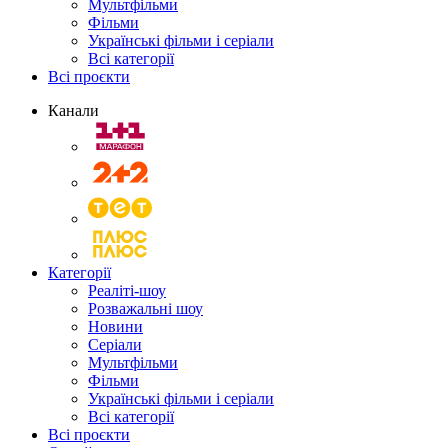
Мультфільми
Фільми
Українські фільми і серіали
Всі категорії
Всі проєкти
Канали
Категорії
Реаліті-шоу
Розважальні шоу
Новини
Серіали
Мультфільми
Фільми
Українські фільми і серіали
Всі категорії
Всі проєкти