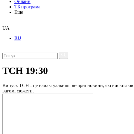
Онлайн
ТБ програма
Еще
UA
RU
ТСН 19:30
Випуск ТСН - це найактуальніші вечірні новини, які висвітлюють
вагомі сюжети.