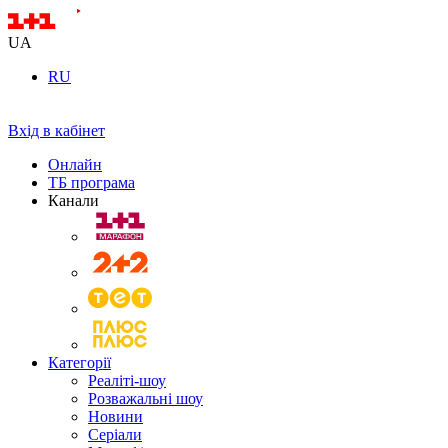
UA
RU
Вхід в кабінет
Онлайн
ТБ програма
Канали
Категорії
Реаліті-шоу
Розважальні шоу
Новини
Серіали