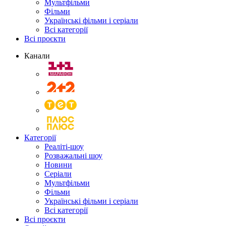
Мультфільми
Фільми
Українські фільми і серіали
Всі категорії
Всі проєкти
Канали
Категорії
Реаліті-шоу
Розважальні шоу
Новини
Серіали
Мультфільми
Фільми
Українські фільми і серіали
Всі категорії
Всі проєкти