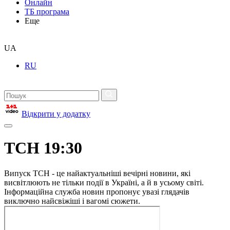
Онлайн
ТБ програма
Еще
UA
RU
Відкрити у додатку
ТСН 19:30
Випуск ТСН - це найактуальніші вечірні новини, які
висвітлюють не тільки події в Україні, а й в усьому світі.
Інформаційна служба новин пропонує увазі глядачів
виключно найсвіжіші і вагомі сюжети.