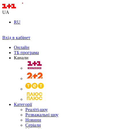
UA
RU
Вхід в кабінет
Онлайн
ТБ програма
Канали
Категорії
Реаліті-шоу
Розважальні шоу
Новини
Серіали