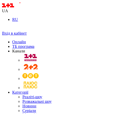
UA
RU
Вхід в кабінет
Онлайн
ТБ програма
Канали
Категорії
Реаліті-шоу
Розважальні шоу
Новини
Серіали