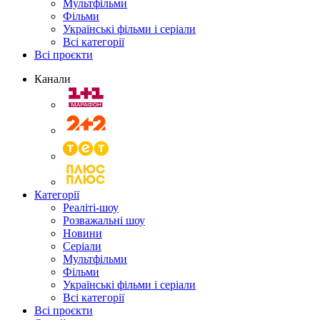
Мультфільми
Фільми
Українські фільми і серіали
Всі категорії
Всі проєкти
Канали
Категорії
Реаліті-шоу
Розважальні шоу
Новини
Серіали
Мультфільми
Фільми
Українські фільми і серіали
Всі категорії
Всі проєкти