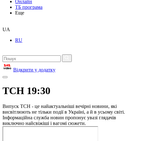
Онлайн
ТБ програма
Еще
UA
RU
Відкрити у додатку
ТСН 19:30
Випуск ТСН - це найактуальніші вечірні новини, які
висвітлюють не тільки події в Україні, а й в усьому світі.
Інформаційна служба новин пропонує увазі глядачів
виключно найсвіжіші і вагомі сюжети.