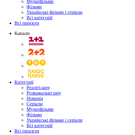
Мультфільми
Фільми
Українські фільми і серіали
Всі категорії
Всі проєкти
Канали
Категорії
Реаліті-шоу
Розважальні шоу
Новини
Серіали
Мультфільми
Фільми
Українські фільми і серіали
Всі категорії
Всі проєкти