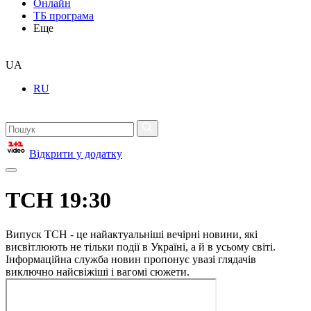
Онлайн
ТБ програма
Еще
UA
RU
Відкрити у додатку
ТСН 19:30
Випуск ТСН - це найактуальніші вечірні новини, які
висвітлюють не тільки події в Україні, а й в усьому світі.
Інформаційна служба новин пропонує увазі глядачів
виключно найсвіжіші і вагомі сюжети.