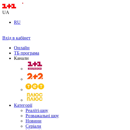
UA
RU
Вхід в кабінет
Онлайн
ТБ програма
Канали
Категорії
Реаліті-шоу
Розважальні шоу
Новини
Серіали