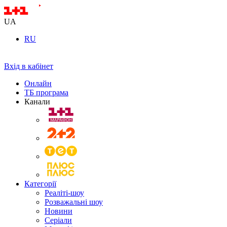
UA
RU
Вхід в кабінет
Онлайн
ТБ програма
Канали
Категорії
Реаліті-шоу
Розважальні шоу
Новини
Серіали