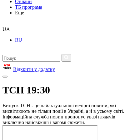
Онлайн
ТБ програма
Еще
UA
RU
Відкрити у додатку
ТСН 19:30
Випуск ТСН - це найактуальніші вечірні новини, які
висвітлюють не тільки події в Україні, а й в усьому світі.
Інформаційна служба новин пропонує увазі глядачів
виключно найсвіжіші і вагомі сюжети.