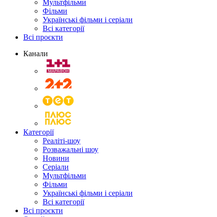
Мультфільми
Фільми
Українські фільми і серіали
Всі категорії
Всі проєкти
Канали
Категорії
Реаліті-шоу
Розважальні шоу
Новини
Серіали
Мультфільми
Фільми
Українські фільми і серіали
Всі категорії
Всі проєкти