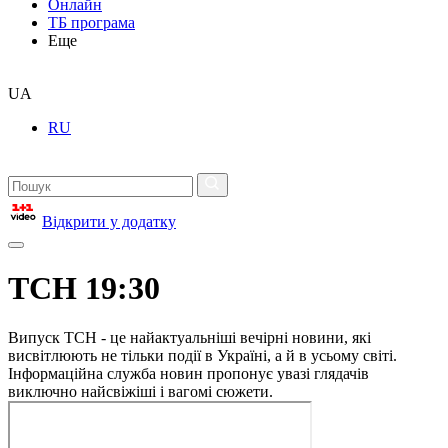
Онлайн
ТБ програма
Еще
UA
RU
Відкрити у додатку
ТСН 19:30
Випуск ТСН - це найактуальніші вечірні новини, які
висвітлюють не тільки події в Україні, а й в усьому світі.
Інформаційна служба новин пропонує увазі глядачів
виключно найсвіжіші і вагомі сюжети.