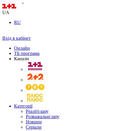
UA
RU
Вхід в кабінет
Онлайн
ТБ програма
Канали
Категорії
Реаліті-шоу
Розважальні шоу
Новини
Серіали