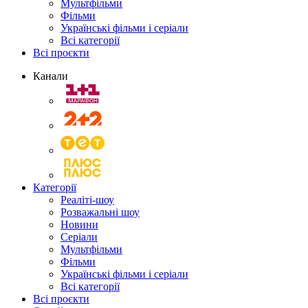
Мультфільми
Фільми
Українські фільми і серіали
Всі категорії
Всі проєкти
Канали
Категорії
Реаліті-шоу
Розважальні шоу
Новини
Серіали
Мультфільми
Фільми
Українські фільми і серіали
Всі категорії
Всі проєкти