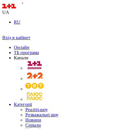
UA
RU
Вхід в кабінет
Онлайн
ТБ програма
Канали
Категорії
Реаліті-шоу
Розважальні шоу
Новини
Серіали