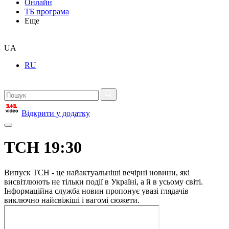
Онлайн
ТБ програма
Еще
UA
RU
Відкрити у додатку
ТСН 19:30
Випуск ТСН - це найактуальніші вечірні новини, які
висвітлюють не тільки події в Україні, а й в усьому світі.
Інформаційна служба новин пропонує увазі глядачів
виключно найсвіжіші і вагомі сюжети.