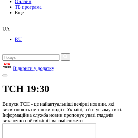
Онлайн
ТБ програма
Еще
UA
RU
Відкрити у додатку
ТСН 19:30
Випуск ТСН - це найактуальніші вечірні новини, які
висвітлюють не тільки події в Україні, а й в усьому світі.
Інформаційна служба новин пропонує увазі глядачів
виключно найсвіжіші і вагомі сюжети.