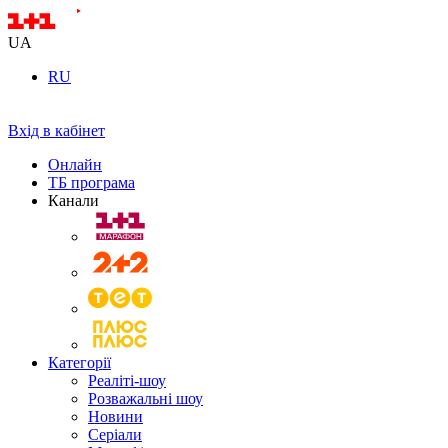
UA
RU
Вхід в кабінет
Онлайн
ТБ програма
Канали
Категорії
Реаліті-шоу
Розважальні шоу
Новини
Серіали