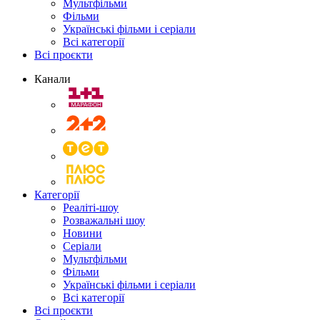
Мультфільми
Фільми
Українські фільми і серіали
Всі категорії
Всі проєкти
Канали
Категорії
Реаліті-шоу
Розважальні шоу
Новини
Серіали
Мультфільми
Фільми
Українські фільми і серіали
Всі категорії
Всі проєкти