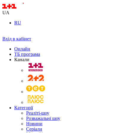
UA
RU
Вхід в кабінет
Онлайн
ТБ програма
Канали
Категорії
Реаліті-шоу
Розважальні шоу
Новини
Серіали