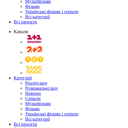
Мультфільми
Фільми
Українські фільми і серіали
Всі категорії
Всі проєкти
Канали
Категорії
Реаліті-шоу
Розважальні шоу
Новини
Серіали
Мультфільми
Фільми
Українські фільми і серіали
Всі категорії
Всі проєкти