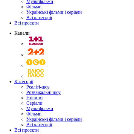
Мультфільми
Фільми
Українські фільми і серіали
Всі категорії
Всі проєкти
Канали
Категорії
Реаліті-шоу
Розважальні шоу
Новини
Серіали
Мультфільми
Фільми
Українські фільми і серіали
Всі категорії
Всі проєкти