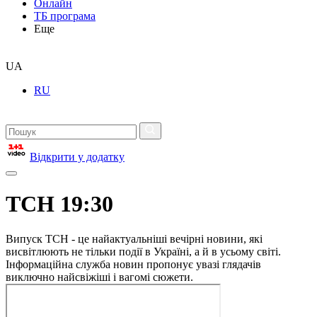
Онлайн
ТБ програма
Еще
UA
RU
Відкрити у додатку
ТСН 19:30
Випуск ТСН - це найактуальніші вечірні новини, які
висвітлюють не тільки події в Україні, а й в усьому світі.
Інформаційна служба новин пропонує увазі глядачів
виключно найсвіжіші і вагомі сюжети.