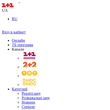
UA
RU
Вхід в кабінет
Онлайн
ТБ програма
Канали
Категорії
Реаліті-шоу
Розважальні шоу
Новини
Серіали