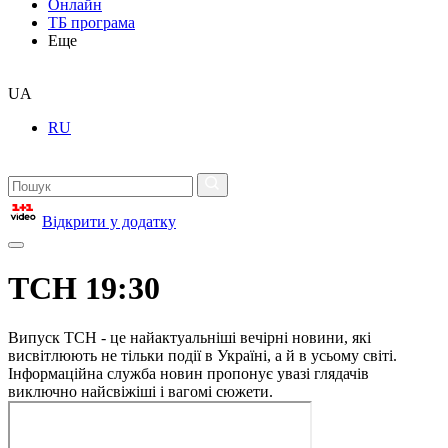
Онлайн
ТБ програма
Еще
UA
RU
Відкрити у додатку
ТСН 19:30
Випуск ТСН - це найактуальніші вечірні новини, які
висвітлюють не тільки події в Україні, а й в усьому світі.
Інформаційна служба новин пропонує увазі глядачів
виключно найсвіжіші і вагомі сюжети.