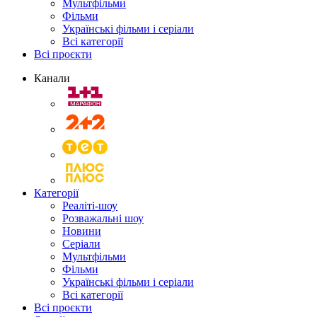
Мультфільми
Фільми
Українські фільми і серіали
Всі категорії
Всі проєкти
Канали
Категорії
Реаліті-шоу
Розважальні шоу
Новини
Серіали
Мультфільми
Фільми
Українські фільми і серіали
Всі категорії
Всі проєкти