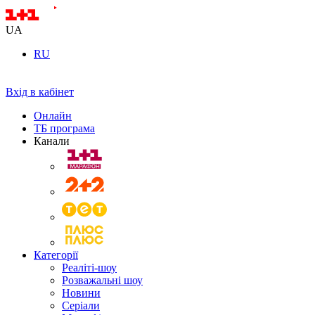
UA
RU
Вхід в кабінет
Онлайн
ТБ програма
Канали
Категорії
Реаліті-шоу
Розважальні шоу
Новини
Серіали