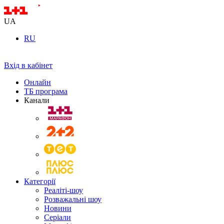
UA
RU
Вхід в кабінет
Онлайн
ТБ програма
Канали
Категорії
Реаліті-шоу
Розважальні шоу
Новини
Серіали