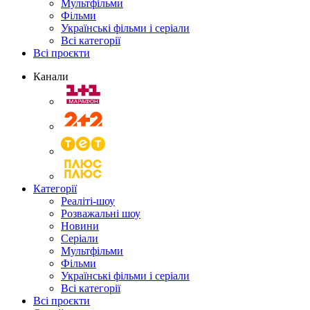
Мультфільми
Фільми
Українські фільми і серіали
Всі категорії
Всі проєкти
Канали
Категорії
Реаліті-шоу
Розважальні шоу
Новини
Серіали
Мультфільми
Фільми
Українські фільми і серіали
Всі категорії
Всі проєкти