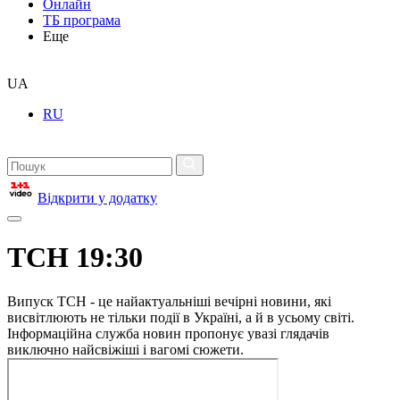
Онлайн
ТБ програма
Еще
UA
RU
Відкрити у додатку
ТСН 19:30
Випуск ТСН - це найактуальніші вечірні новини, які
висвітлюють не тільки події в Україні, а й в усьому світі.
Інформаційна служба новин пропонує увазі глядачів
виключно найсвіжіші і вагомі сюжети.