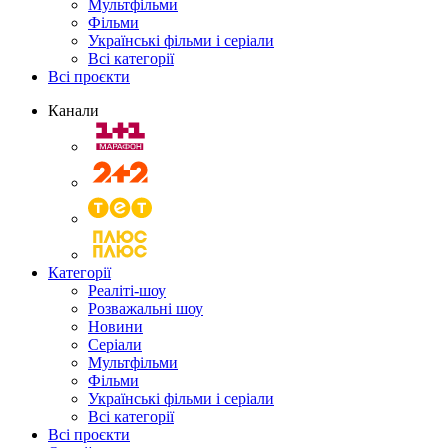
Мультфільми
Фільми
Українські фільми і серіали
Всі категорії
Всі проєкти
Канали
Категорії
Реаліті-шоу
Розважальні шоу
Новини
Серіали
Мультфільми
Фільми
Українські фільми і серіали
Всі категорії
Всі проєкти