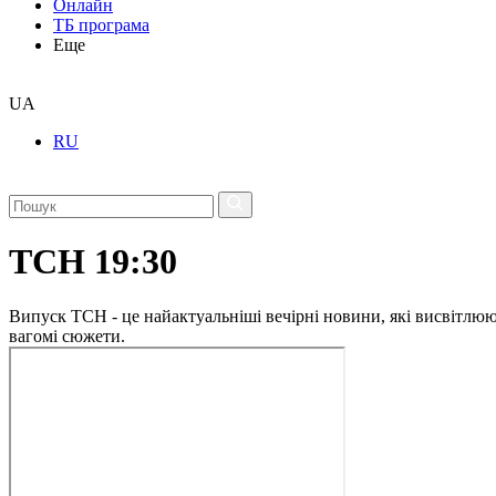
Онлайн
ТБ програма
Еще
UA
RU
ТСН 19:30
Випуск ТСН - це найактуальніші вечірні новини, які висвітлюють
вагомі сюжети.