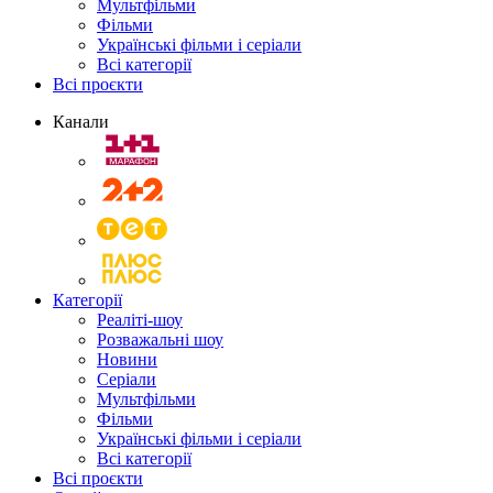
Мультфільми
Фільми
Українські фільми і серіали
Всі категорії
Всі проєкти
Канали
Категорії
Реаліті-шоу
Розважальні шоу
Новини
Серіали
Мультфільми
Фільми
Українські фільми і серіали
Всі категорії
Всі проєкти