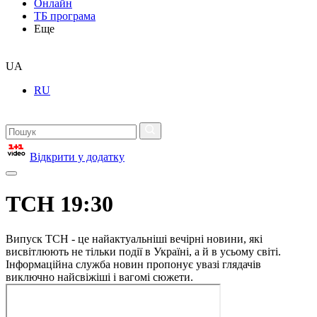
Онлайн
ТБ програма
Еще
UA
RU
Відкрити у додатку
ТСН 19:30
Випуск ТСН - це найактуальніші вечірні новини, які
висвітлюють не тільки події в Україні, а й в усьому світі.
Інформаційна служба новин пропонує увазі глядачів
виключно найсвіжіші і вагомі сюжети.