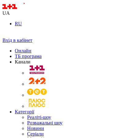
UA
RU
Вхід в кабінет
Онлайн
ТБ програма
Канали
Категорії
Реаліті-шоу
Розважальні шоу
Новини
Серіали