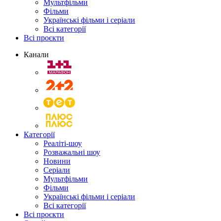
Мультфільми
Фільми
Українські фільми і серіали
Всі категорії
Всі проєкти
Канали
Категорії
Реаліті-шоу
Розважальні шоу
Новини
Серіали
Мультфільми
Фільми
Українські фільми і серіали
Всі категорії
Всі проєкти