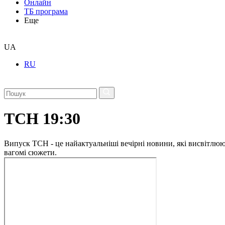
Онлайн
ТБ програма
Еще
UA
RU
ТСН 19:30
Випуск ТСН - це найактуальніші вечірні новини, які висвітлюють
вагомі сюжети.