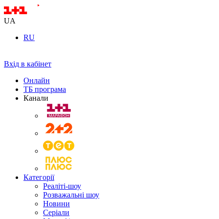
UA
RU
Вхід в кабінет
Онлайн
ТБ програма
Канали
Категорії
Реаліті-шоу
Розважальні шоу
Новини
Серіали