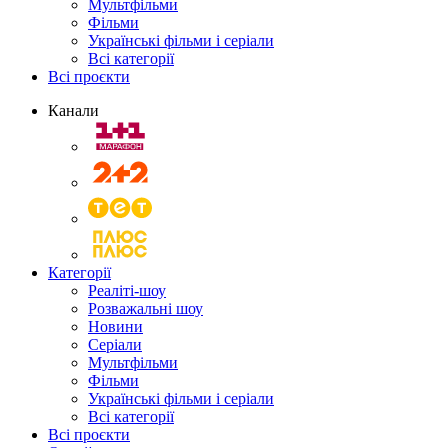
Мультфільми
Фільми
Українські фільми і серіали
Всі категорії
Всі проєкти
Канали
Категорії
Реаліті-шоу
Розважальні шоу
Новини
Серіали
Мультфільми
Фільми
Українські фільми і серіали
Всі категорії
Всі проєкти