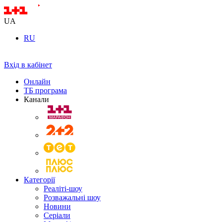
UA
RU
Вхід в кабінет
Онлайн
ТБ програма
Канали
Категорії
Реаліті-шоу
Розважальні шоу
Новини
Серіали