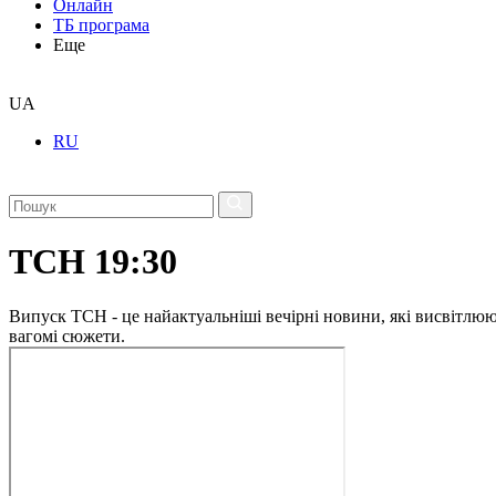
Онлайн
ТБ програма
Еще
UA
RU
ТСН 19:30
Випуск ТСН - це найактуальніші вечірні новини, які висвітлюють
вагомі сюжети.