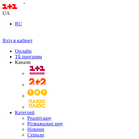
UA
RU
Вхід в кабінет
Онлайн
ТБ програма
Канали
Категорії
Реаліті-шоу
Розважальні шоу
Новини
Серіали