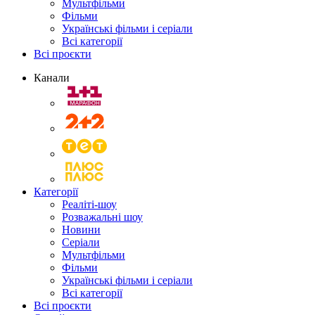
Мультфільми
Фільми
Українські фільми і серіали
Всі категорії
Всі проєкти
Канали
Категорії
Реаліті-шоу
Розважальні шоу
Новини
Серіали
Мультфільми
Фільми
Українські фільми і серіали
Всі категорії
Всі проєкти