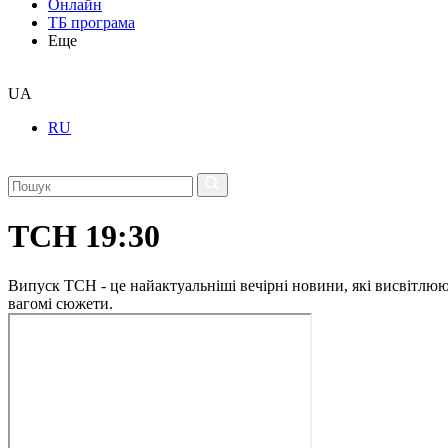
Онлайн
ТБ програма
Еще
UA
RU
ТСН 19:30
Випуск ТСН - це найактуальніші вечірні новини, які висвітлюють
вагомі сюжети.