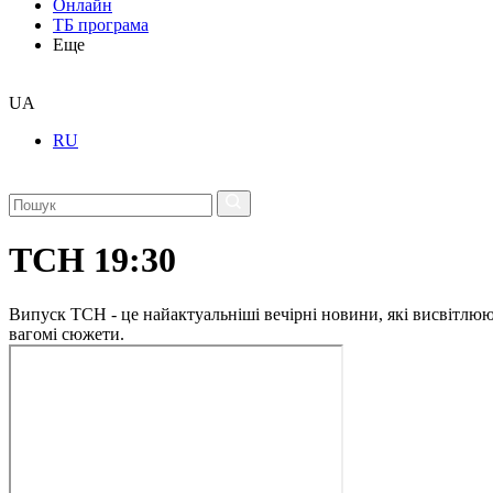
Онлайн
ТБ програма
Еще
UA
RU
ТСН 19:30
Випуск ТСН - це найактуальніші вечірні новини, які висвітлюють
вагомі сюжети.