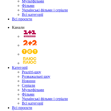
Мультфільми
Фільми
Українські фільми і серіали
Всі категорії
Всі проєкти
Канали
Категорії
Реаліті-шоу
Розважальні шоу
Новини
Серіали
Мультфільми
Фільми
Українські фільми і серіали
Всі категорії
Всі проєкти