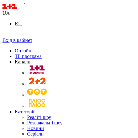
UA
RU
Вхід в кабінет
Онлайн
ТБ програма
Канали
Категорії
Реаліті-шоу
Розважальні шоу
Новини
Серіали