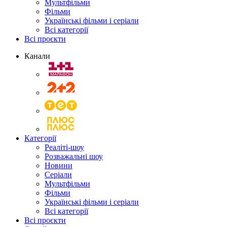
Мультфільми
Фільми
Українські фільми і серіали
Всі категорії
Всі проєкти
Канали
Категорії
Реаліті-шоу
Розважальні шоу
Новини
Серіали
Мультфільми
Фільми
Українські фільми і серіали
Всі категорії
Всі проєкти