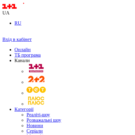
UA
RU
Вхід в кабінет
Онлайн
ТБ програма
Канали
Категорії
Реаліті-шоу
Розважальні шоу
Новини
Серіали