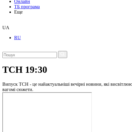
Онлайн
ТБ програма
Еще
UA
RU
ТСН 19:30
Випуск ТСН - це найактуальніші вечірні новини, які висвітлюють
вагомі сюжети.