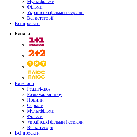
Мультфільми
Фільми
Українські фільми і серіали
Всі категорії
Всі проєкти
Канали
Категорії
Реаліті-шоу
Розважальні шоу
Новини
Серіали
Мультфільми
Фільми
Українські фільми і серіали
Всі категорії
Всі проєкти