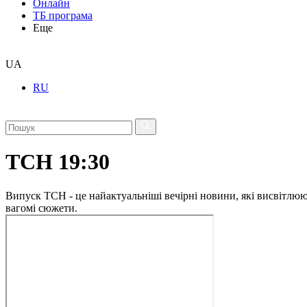
Онлайн
ТБ програма
Еще
UA
RU
ТСН 19:30
Випуск ТСН - це найактуальніші вечірні новини, які висвітлюють
вагомі сюжети.