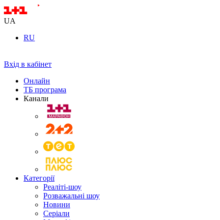
UA
RU
Вхід в кабінет
Онлайн
ТБ програма
Канали
Категорії
Реаліті-шоу
Розважальні шоу
Новини
Серіали