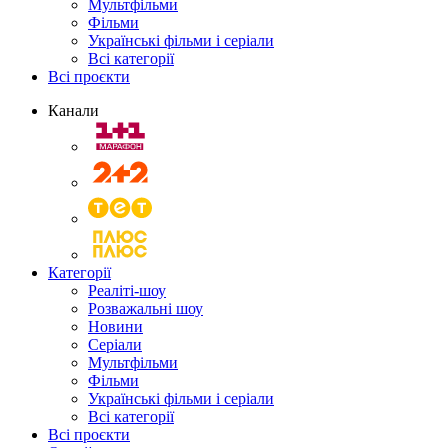
Мультфільми
Фільми
Українські фільми і серіали
Всі категорії
Всі проєкти
Канали
Категорії
Реаліті-шоу
Розважальні шоу
Новини
Серіали
Мультфільми
Фільми
Українські фільми і серіали
Всі категорії
Всі проєкти