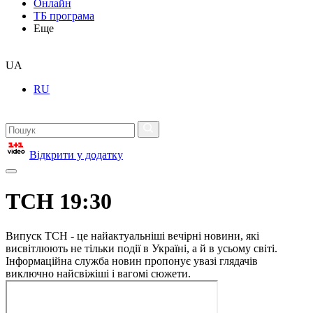
Онлайн
ТБ програма
Еще
UA
RU
Відкрити у додатку
ТСН 19:30
Випуск ТСН - це найактуальніші вечірні новини, які
висвітлюють не тільки події в Україні, а й в усьому світі.
Інформаційна служба новин пропонує увазі глядачів
виключно найсвіжіші і вагомі сюжети.