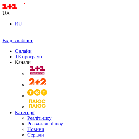
UA
RU
Вхід в кабінет
Онлайн
ТБ програма
Канали
Категорії
Реаліті-шоу
Розважальні шоу
Новини
Серіали