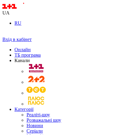
UA
RU
Вхід в кабінет
Онлайн
ТБ програма
Канали
Категорії
Реаліті-шоу
Розважальні шоу
Новини
Серіали