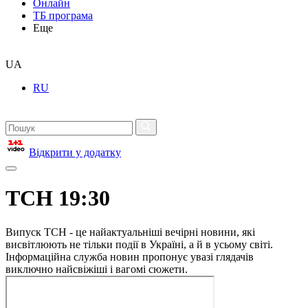
Онлайн
ТБ програма
Еще
UA
RU
Відкрити у додатку
ТСН 19:30
Випуск ТСН - це найактуальніші вечірні новини, які
висвітлюють не тільки події в Україні, а й в усьому світі.
Інформаційна служба новин пропонує увазі глядачів
виключно найсвіжіші і вагомі сюжети.