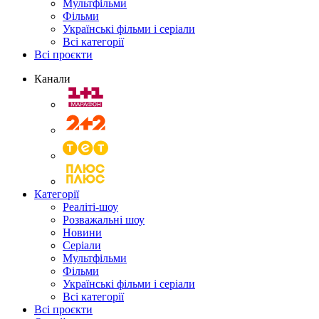
Мультфільми
Фільми
Українські фільми і серіали
Всі категорії
Всі проєкти
Канали
Категорії
Реаліті-шоу
Розважальні шоу
Новини
Серіали
Мультфільми
Фільми
Українські фільми і серіали
Всі категорії
Всі проєкти