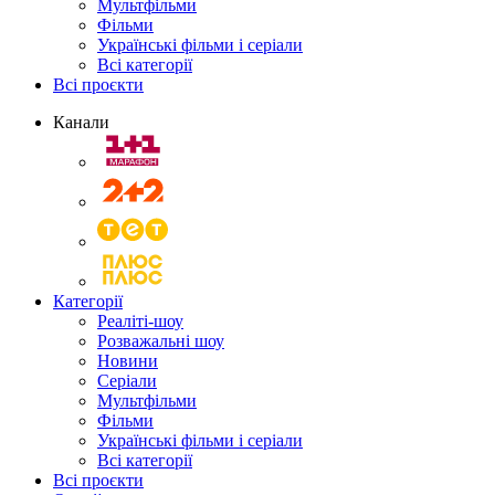
Мультфільми
Фільми
Українські фільми і серіали
Всі категорії
Всі проєкти
Канали
Категорії
Реаліті-шоу
Розважальні шоу
Новини
Серіали
Мультфільми
Фільми
Українські фільми і серіали
Всі категорії
Всі проєкти