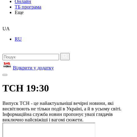
Онлайн
ТБ програма
Еще
UA
RU
Відкрити у додатку
ТСН 19:30
Випуск ТСН - це найактуальніші вечірні новини, які
висвітлюють не тільки події в Україні, а й в усьому світі.
Інформаційна служба новин пропонує увазі глядачів
виключно найсвіжіші і вагомі сюжети.