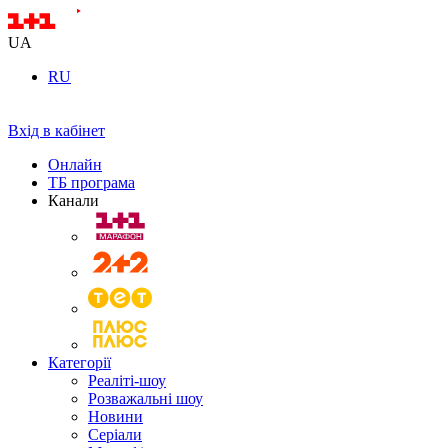
UA
RU
Вхід в кабінет
Онлайн
ТБ програма
Канали
Категорії
Реаліті-шоу
Розважальні шоу
Новини
Серіали