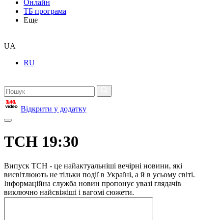
Онлайн
ТБ програма
Еще
UA
RU
Відкрити у додатку
ТСН 19:30
Випуск ТСН - це найактуальніші вечірні новини, які
висвітлюють не тільки події в Україні, а й в усьому світі.
Інформаційна служба новин пропонує увазі глядачів
виключно найсвіжіші і вагомі сюжети.