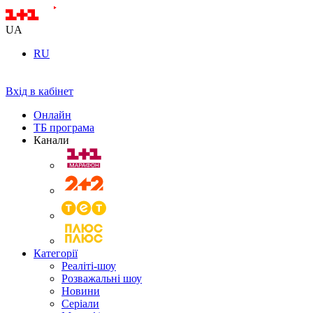
UA
RU
Вхід в кабінет
Онлайн
ТБ програма
Канали
Категорії
Реаліті-шоу
Розважальні шоу
Новини
Серіали