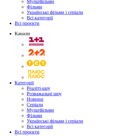
Мультфільми
Фільми
Українські фільми і серіали
Всі категорії
Всі проєкти
Канали
Категорії
Реаліті-шоу
Розважальні шоу
Новини
Серіали
Мультфільми
Фільми
Українські фільми і серіали
Всі категорії
Всі проєкти