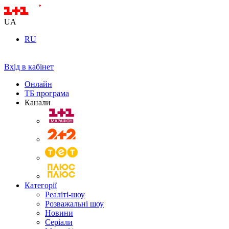
UA
RU
Вхід в кабінет
Онлайн
ТБ програма
Канали
Категорії
Реаліті-шоу
Розважальні шоу
Новини
Серіали