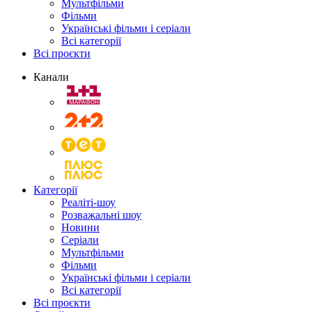
Мультфільми
Фільми
Українські фільми і серіали
Всі категорії
Всі проєкти
Канали
Категорії
Реаліті-шоу
Розважальні шоу
Новини
Серіали
Мультфільми
Фільми
Українські фільми і серіали
Всі категорії
Всі проєкти