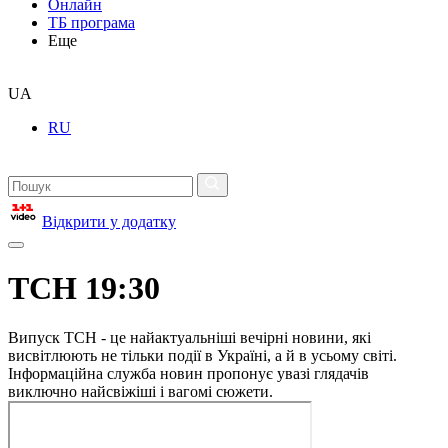
Онлайн
ТБ програма
Еще
UA
RU
Відкрити у додатку
ТСН 19:30
Випуск ТСН - це найактуальніші вечірні новини, які
висвітлюють не тільки події в Україні, а й в усьому світі.
Інформаційна служба новин пропонує увазі глядачів
виключно найсвіжіші і вагомі сюжети.