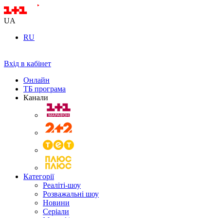
UA
RU
Вхід в кабінет
Онлайн
ТБ програма
Канали
Категорії
Реаліті-шоу
Розважальні шоу
Новини
Серіали