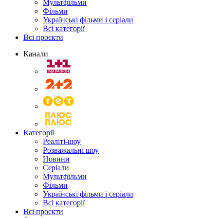
Мультфільми
Фільми
Українські фільми і серіали
Всі категорії
Всі проєкти
Канали
Категорії
Реаліті-шоу
Розважальні шоу
Новини
Серіали
Мультфільми
Фільми
Українські фільми і серіали
Всі категорії
Всі проєкти