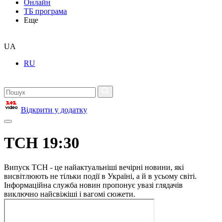
Онлайн
ТБ програма
Еще
UA
RU
Відкрити у додатку
ТСН 19:30
Випуск ТСН - це найактуальніші вечірні новини, які
висвітлюють не тільки події в Україні, а й в усьому світі.
Інформаційна служба новин пропонує увазі глядачів
виключно найсвіжіші і вагомі сюжети.