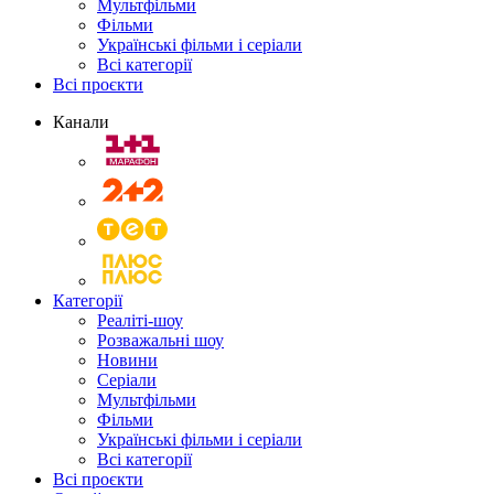
Мультфільми
Фільми
Українські фільми і серіали
Всі категорії
Всі проєкти
Канали
Категорії
Реаліті-шоу
Розважальні шоу
Новини
Серіали
Мультфільми
Фільми
Українські фільми і серіали
Всі категорії
Всі проєкти