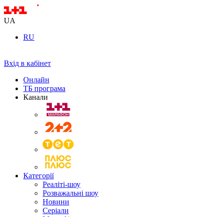
UA
RU
Вхід в кабінет
Онлайн
ТБ програма
Канали
Категорії
Реаліті-шоу
Розважальні шоу
Новини
Серіали