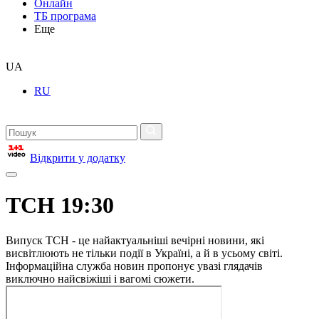
Онлайн
ТБ програма
Еще
UA
RU
Відкрити у додатку
ТСН 19:30
Випуск ТСН - це найактуальніші вечірні новини, які
висвітлюють не тільки події в Україні, а й в усьому світі.
Інформаційна служба новин пропонує увазі глядачів
виключно найсвіжіші і вагомі сюжети.