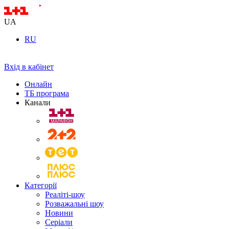
UA
RU
Вхід в кабінет
Онлайн
ТБ програма
Канали
Категорії
Реаліті-шоу
Розважальні шоу
Новини
Серіали