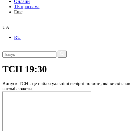
Онлайн
ТБ програма
Еще
UA
RU
ТСН 19:30
Випуск ТСН - це найактуальніші вечірні новини, які висвітлюють
вагомі сюжети.