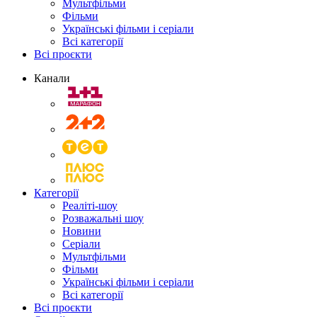
Мультфільми
Фільми
Українські фільми і серіали
Всі категорії
Всі проєкти
Канали
Категорії
Реаліті-шоу
Розважальні шоу
Новини
Серіали
Мультфільми
Фільми
Українські фільми і серіали
Всі категорії
Всі проєкти