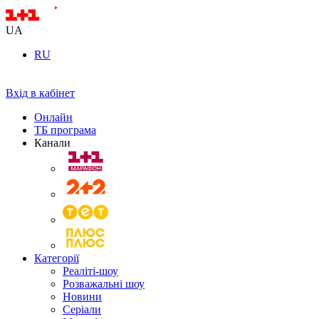
UA
RU
Вхід в кабінет
Онлайн
ТБ програма
Канали
Категорії
Реаліті-шоу
Розважальні шоу
Новини
Серіали