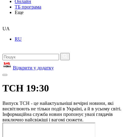
Онлайн
ТБ програма
Еще
UA
RU
Відкрити у додатку
ТСН 19:30
Випуск ТСН - це найактуальніші вечірні новини, які
висвітлюють не тільки події в Україні, а й в усьому світі.
Інформаційна служба новин пропонує увазі глядачів
виключно найсвіжіші і вагомі сюжети.