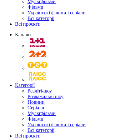
Мультфільми
Фільми
Українські фільми і серіали
Всі категорії
Всі проєкти
Канали
Категорії
Реаліті-шоу
Розважальні шоу
Новини
Серіали
Мультфільми
Фільми
Українські фільми і серіали
Всі категорії
Всі проєкти