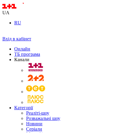
UA
RU
Вхід в кабінет
Онлайн
ТБ програма
Канали
Категорії
Реаліті-шоу
Розважальні шоу
Новини
Серіали