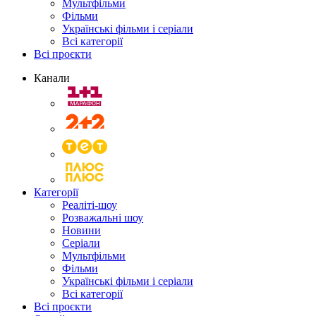
Мультфільми
Фільми
Українські фільми і серіали
Всі категорії
Всі проєкти
Канали
Категорії
Реаліті-шоу
Розважальні шоу
Новини
Серіали
Мультфільми
Фільми
Українські фільми і серіали
Всі категорії
Всі проєкти