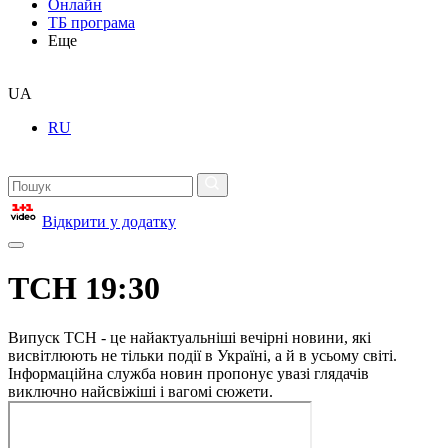
Онлайн
ТБ програма
Еще
UA
RU
Відкрити у додатку
ТСН 19:30
Випуск ТСН - це найактуальніші вечірні новини, які
висвітлюють не тільки події в Україні, а й в усьому світі.
Інформаційна служба новин пропонує увазі глядачів
виключно найсвіжіші і вагомі сюжети.