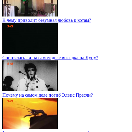
К чему приводит безумная любовь к котам?
Состоялась ли на самом деле высадка на Луну?
Почему на самом деле погиб Элвис Пресли?