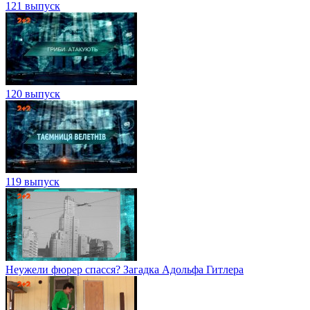
121 выпуск
120 выпуск
119 выпуск
Неужели фюрер спасся? Загадка Адольфа Гитлера