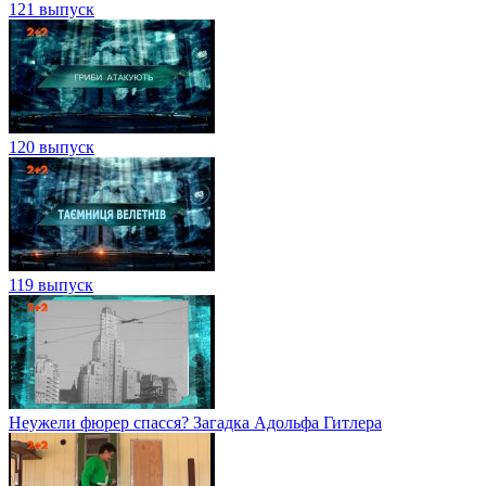
121 выпуск
120 выпуск
119 выпуск
Неужели фюрер спасся? Загадка Адольфа Гитлера