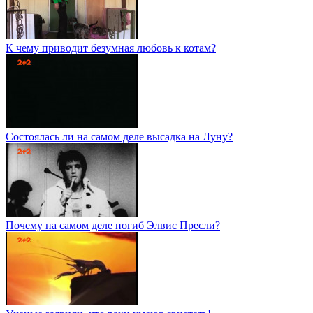
К чему приводит безумная любовь к котам?
Состоялась ли на самом деле высадка на Луну?
Почему на самом деле погиб Элвис Пресли?