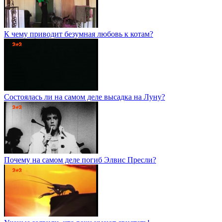
К чему приводит безумная любовь к котам?
Состоялась ли на самом деле высадка на Луну?
Почему на самом деле погиб Элвис Пресли?