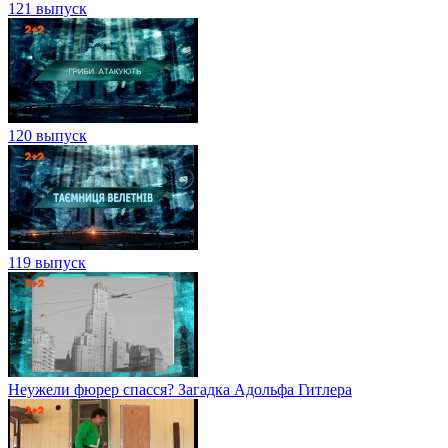
121 выпуск
120 выпуск
119 выпуск
Неужели фюрер спасся? Загадка Адольфа Гитлера