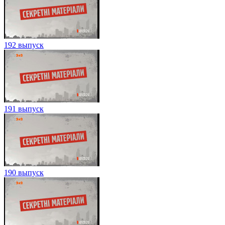
192 выпуск
191 выпуск
190 выпуск