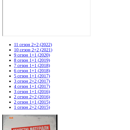
11 сезон 2+2 (2022)
10 сезон 2+2 (2021)
9 сезон 1+1 (2020)
8 сезон 1+1 (2019)
7 сезон 1+1 (2018)
6 сезон 1+1 (2018)
5 сезон 1+1 (2017)
3 сезон 2+2 (2017)
4 сезон 1+1 (2017)
3 сезон 1+1 (2016)
2 сезон 2+2 (2016)
2 сезон 1+1 (2015)
1 сезон 2+2 (2015)