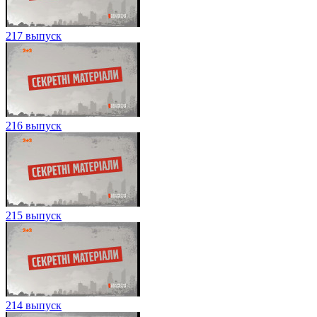
217 выпуск
216 выпуск
215 выпуск
214 выпуск