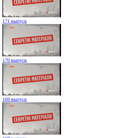
171 выпуск
170 выпуск
169 выпуск