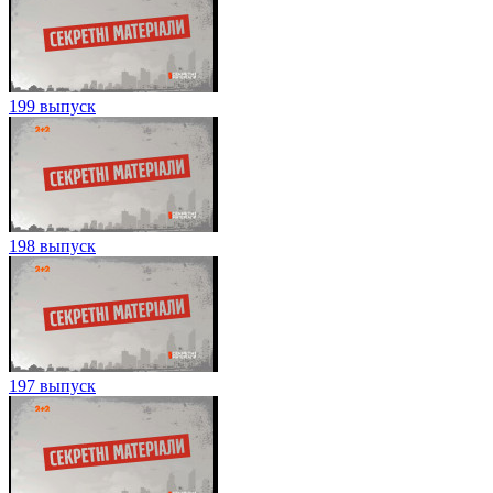
199 выпуск
198 выпуск
197 выпуск