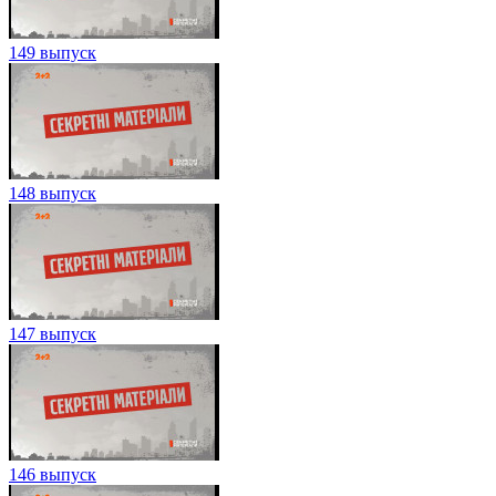
149 выпуск
148 выпуск
147 выпуск
146 выпуск