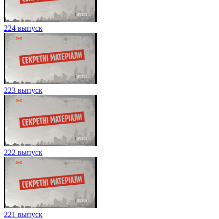
224 выпуск
223 выпуск
222 выпуск
221 выпуск