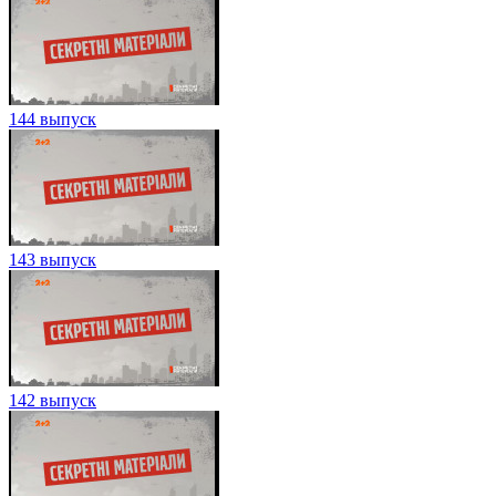
144 выпуск
143 выпуск
142 выпуск