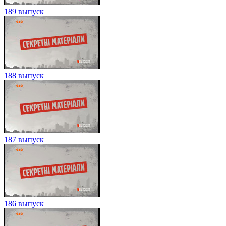
189 выпуск
188 выпуск
187 выпуск
186 выпуск