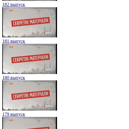
182 выпуск
181 выпуск
180 выпуск
179 выпуск