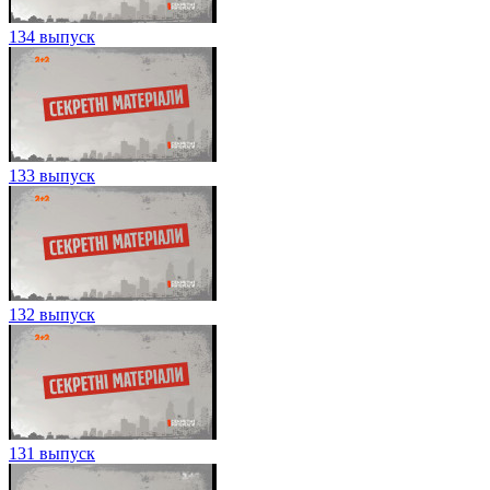
134 выпуск
133 выпуск
132 выпуск
131 выпуск