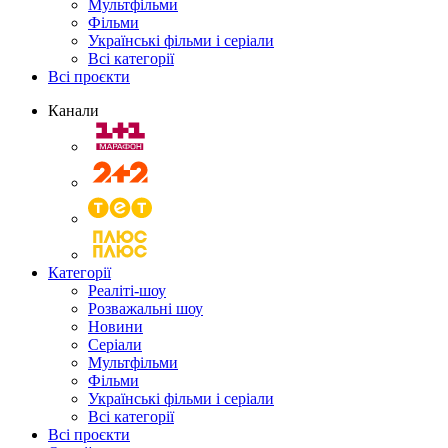
Мультфільми
Фільми
Українські фільми і серіали
Всі категорії
Всі проєкти
Канали
Категорії
Реаліті-шоу
Розважальні шоу
Новини
Серіали
Мультфільми
Фільми
Українські фільми і серіали
Всі категорії
Всі проєкти