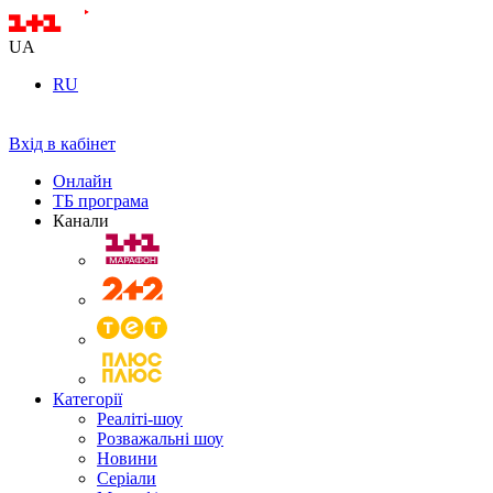
UA
RU
Вхід в кабінет
Онлайн
ТБ програма
Канали
Категорії
Реаліті-шоу
Розважальні шоу
Новини
Серіали