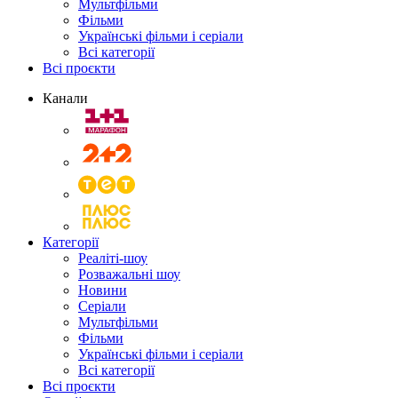
Мультфільми
Фільми
Українські фільми і серіали
Всі категорії
Всі проєкти
Канали
Категорії
Реаліті-шоу
Розважальні шоу
Новини
Серіали
Мультфільми
Фільми
Українські фільми і серіали
Всі категорії
Всі проєкти