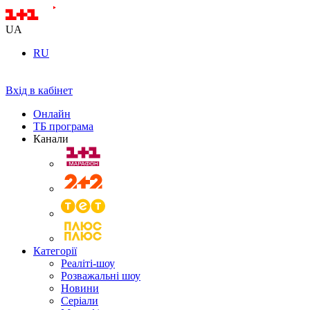
UA
RU
Вхід в кабінет
Онлайн
ТБ програма
Канали
Категорії
Реаліті-шоу
Розважальні шоу
Новини
Серіали