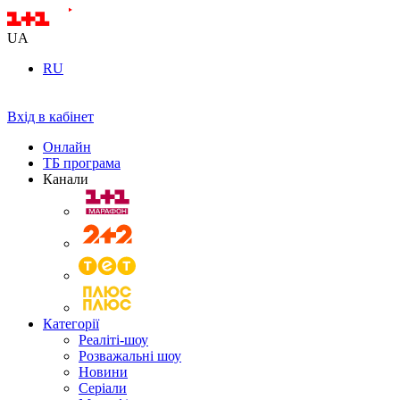
UA
RU
Вхід в кабінет
Онлайн
ТБ програма
Канали
Категорії
Реаліті-шоу
Розважальні шоу
Новини
Серіали