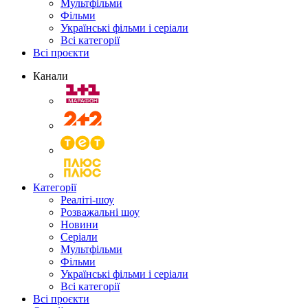
Мультфільми
Фільми
Українські фільми і серіали
Всі категорії
Всі проєкти
Канали
Категорії
Реаліті-шоу
Розважальні шоу
Новини
Серіали
Мультфільми
Фільми
Українські фільми і серіали
Всі категорії
Всі проєкти