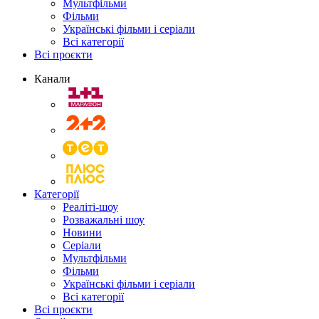
Мультфільми
Фільми
Українські фільми і серіали
Всі категорії
Всі проєкти
Канали
Категорії
Реаліті-шоу
Розважальні шоу
Новини
Серіали
Мультфільми
Фільми
Українські фільми і серіали
Всі категорії
Всі проєкти