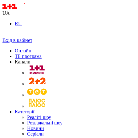
UA
RU
Вхід в кабінет
Онлайн
ТБ програма
Канали
Категорії
Реаліті-шоу
Розважальні шоу
Новини
Серіали