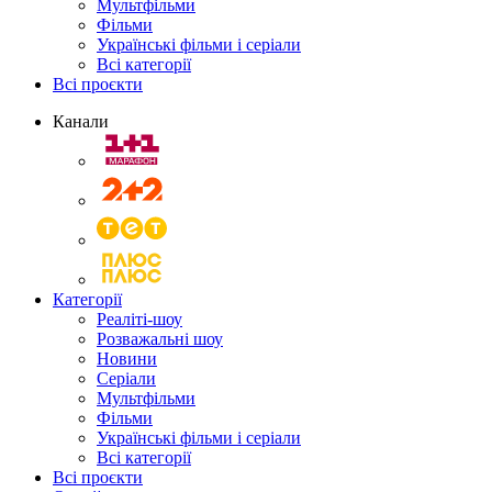
Мультфільми
Фільми
Українські фільми і серіали
Всі категорії
Всі проєкти
Канали
Категорії
Реаліті-шоу
Розважальні шоу
Новини
Серіали
Мультфільми
Фільми
Українські фільми і серіали
Всі категорії
Всі проєкти