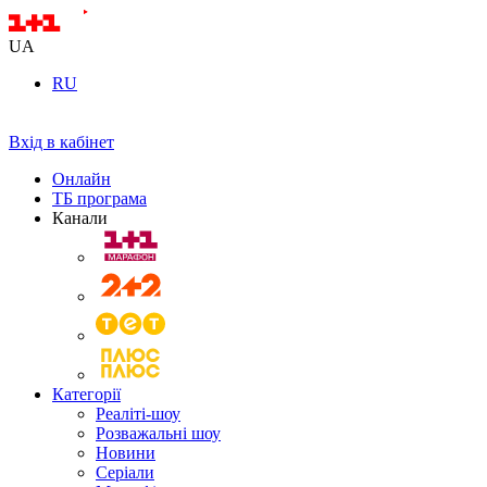
UA
RU
Вхід в кабінет
Онлайн
ТБ програма
Канали
Категорії
Реаліті-шоу
Розважальні шоу
Новини
Серіали