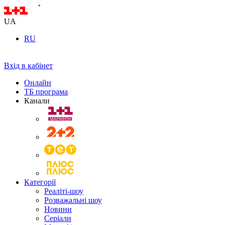
UA
RU
Вхід в кабінет
Онлайн
ТБ програма
Канали
Категорії
Реаліті-шоу
Розважальні шоу
Новини
Серіали