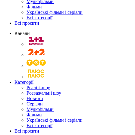
Мультфільми
Фільми
Українські фільми і серіали
Всі категорії
Всі проєкти
Канали
Категорії
Реаліті-шоу
Розважальні шоу
Новини
Серіали
Мультфільми
Фільми
Українські фільми і серіали
Всі категорії
Всі проєкти