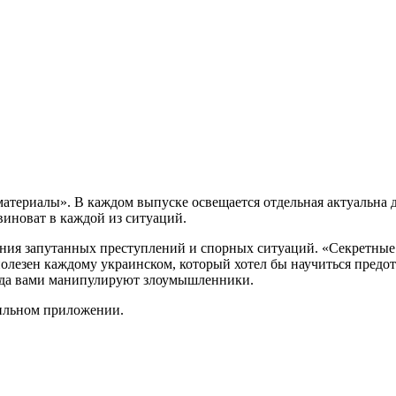
атериалы». В каждом выпуске освещается отдельная актуальна 
 виноват в каждой из ситуаций.
ования запутанных преступлений и спорных ситуаций. «Секретн
полезен каждому украинском, который хотел бы научиться предо
гда вами манипулируют злоумышленники.
бильном приложении.