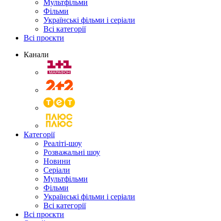
Мультфільми
Фільми
Українські фільми і серіали
Всі категорії
Всі проєкти
Канали
Категорії
Реаліті-шоу
Розважальні шоу
Новини
Серіали
Мультфільми
Фільми
Українські фільми і серіали
Всі категорії
Всі проєкти