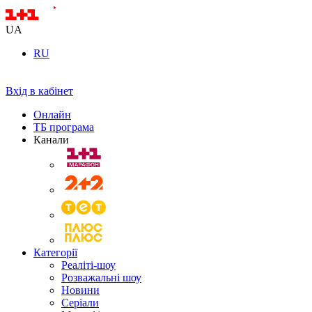
UA
RU
Вхід в кабінет
Онлайн
ТБ програма
Канали
Категорії
Реаліті-шоу
Розважальні шоу
Новини
Серіали