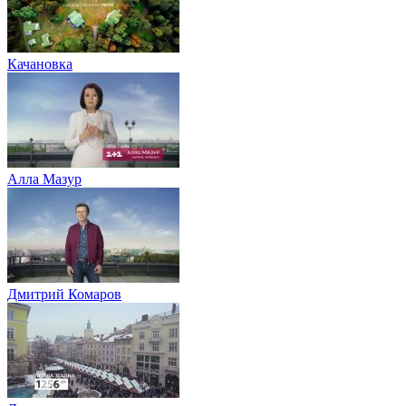
Качановка
Алла Мазур
Дмитрий Комаров