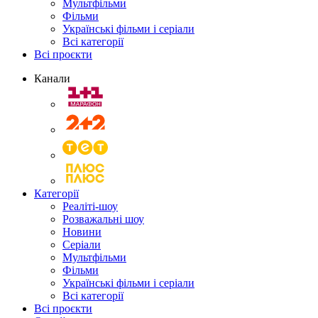
Мультфільми
Фільми
Українські фільми і серіали
Всі категорії
Всі проєкти
Канали
Категорії
Реаліті-шоу
Розважальні шоу
Новини
Серіали
Мультфільми
Фільми
Українські фільми і серіали
Всі категорії
Всі проєкти