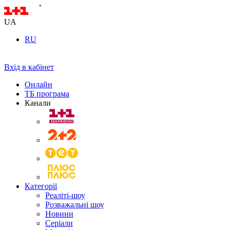
UA
RU
Вхід в кабінет
Онлайн
ТБ програма
Канали
Категорії
Реаліті-шоу
Розважальні шоу
Новини
Серіали