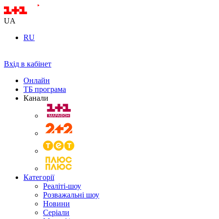
UA
RU
Вхід в кабінет
Онлайн
ТБ програма
Канали
Категорії
Реаліті-шоу
Розважальні шоу
Новини
Серіали