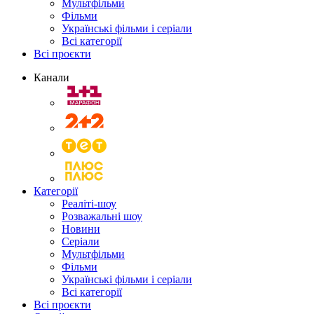
Мультфільми
Фільми
Українські фільми і серіали
Всі категорії
Всі проєкти
Канали
Категорії
Реаліті-шоу
Розважальні шоу
Новини
Серіали
Мультфільми
Фільми
Українські фільми і серіали
Всі категорії
Всі проєкти