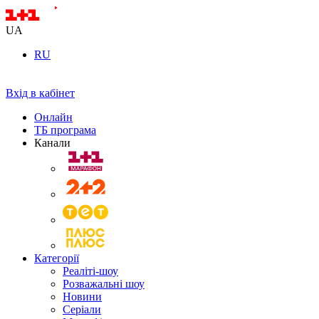
UA
RU
Вхід в кабінет
Онлайн
ТБ програма
Канали
Категорії
Реаліті-шоу
Розважальні шоу
Новини
Серіали