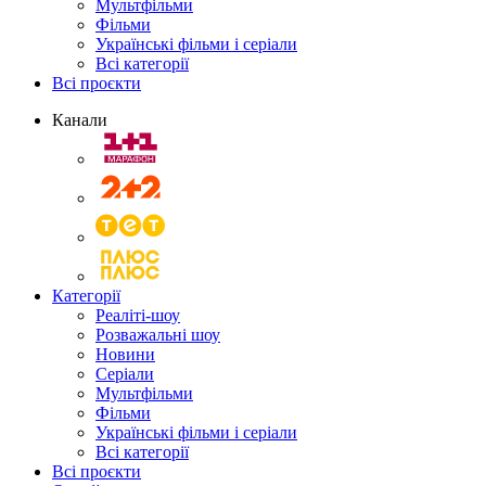
Мультфільми
Фільми
Українські фільми і серіали
Всі категорії
Всі проєкти
Канали
Категорії
Реаліті-шоу
Розважальні шоу
Новини
Серіали
Мультфільми
Фільми
Українські фільми і серіали
Всі категорії
Всі проєкти