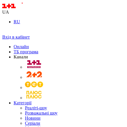
UA
RU
Вхід в кабінет
Онлайн
ТБ програма
Канали
Категорії
Реаліті-шоу
Розважальні шоу
Новини
Серіали