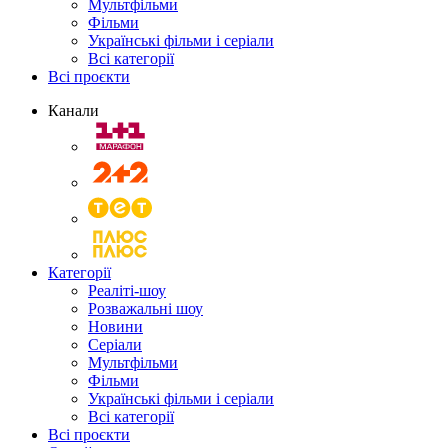
Мультфільми
Фільми
Українські фільми і серіали
Всі категорії
Всі проєкти
Канали
Категорії
Реаліті-шоу
Розважальні шоу
Новини
Серіали
Мультфільми
Фільми
Українські фільми і серіали
Всі категорії
Всі проєкти